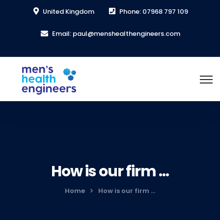
United Kingdom
Phone: 07968 797 109
Email: paul@menshealthengineers.com
How is our firm …
Home
How is our firm …